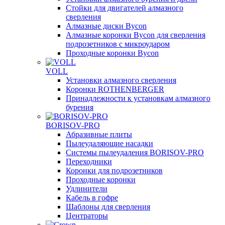
Стойки для двигателей алмазного
сверления
Алмазные диски Bycon
Алмазные коронки Bycon для сверления
подрозетников с микроударом
Проходные коронки Bycon
VOLL
Установки алмазного сверления
Коронки ROTHENBERGER
Принадлежности к установкам алмазного
бурения
BORISOV-PRO
Абразивные плиты
Пылеудаляющие насадки
Системы пылеудаления BORISOV-PRO
Переходники
Коронки для подрозетников
Проходные коронки
Удлинители
Кабель в гофре
Шаблоны для сверления
Центраторы