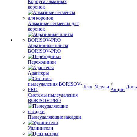
Корпуса алмазных
коронок
Алмазные сегменты для
коронок
Абразивные плиты
BORISOV-PRO
Переходники
Адаптеры
Блог
Услуги
Дост
Акции
Системы пылеудаления
BORISOV-PRO
Пылеудаляющие насадки
Удлинители