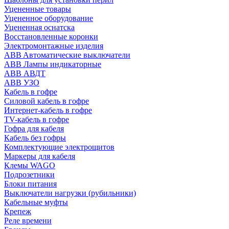
Уцененные товары
Уцененное оборудование
Уцененная оснатска
Восстановленные коронки
Электромонтажные изделия
ABB Aвтоматические выключатели
ABB Лампы индикаторные
ABB АВДТ
ABB УЗО
Кабель в гофре
Силовой кабель в гофре
Интернет-кабель в гофре
TV-кабель в гофре
Гофра для кабеля
Кабель без гофры
Комплектующие электрощитов
Маркеры для кабеля
Клемы WAGO
Подрозетники
Блоки питания
Выключатели нагрузки (рубильники)
Кабельные муфты
Крепеж
Реле времени