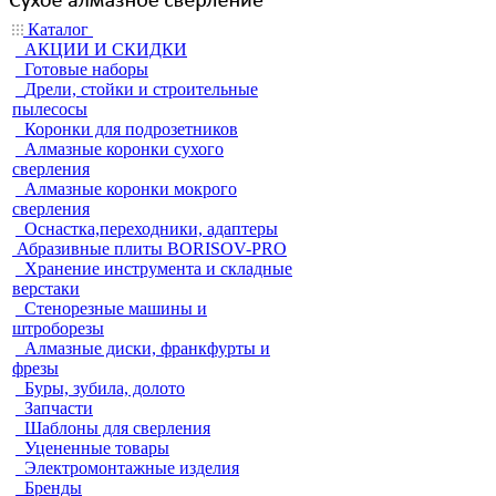
Каталог
АКЦИИ И СКИДКИ
Готовые наборы
Дрели, стойки и строительные
пылесосы
Коронки для подрозетников
Алмазные коронки сухого
сверления
Алмазные коронки мокрого
сверления
Оснастка,переходники, адаптеры
Абразивные плиты BORISOV-PRO
Хранение инструмента и складные
верстаки
Стенорезные машины и
штроборезы
Алмазные диски, франкфурты и
фрезы
Буры, зубила, долото
Запчасти
Шаблоны для сверления
Уцененные товары
Электромонтажные изделия
Бренды