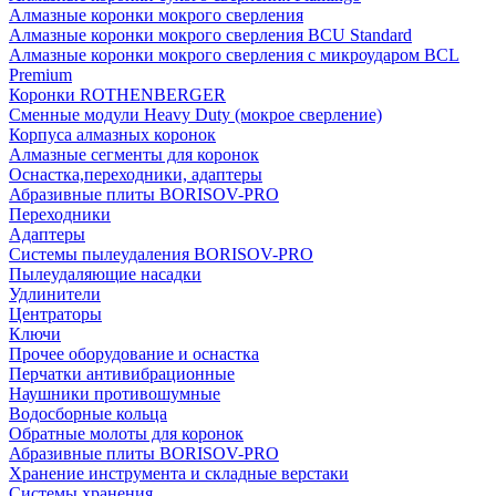
Алмазные коронки мокрого сверления
Алмазные коронки мокрого сверления BCU Standard
Алмазные коронки мокрого сверления с микроударом BCL
Premium
Коронки ROTHENBERGER
Сменные модули Heavy Duty (мокрое сверление)
Корпуса алмазных коронок
Алмазные сегменты для коронок
Оснастка,переходники, адаптеры
Абразивные плиты BORISOV-PRO
Переходники
Адаптеры
Системы пылеудаления BORISOV-PRO
Пылеудаляющие насадки
Удлинители
Центраторы
Ключи
Прочее оборудование и оснастка
Перчатки антивибрационные
Наушники противошумные
Водосборные кольца
Обратные молоты для коронок
Абразивные плиты BORISOV-PRO
Хранение инструмента и складные верстаки
Системы хранения