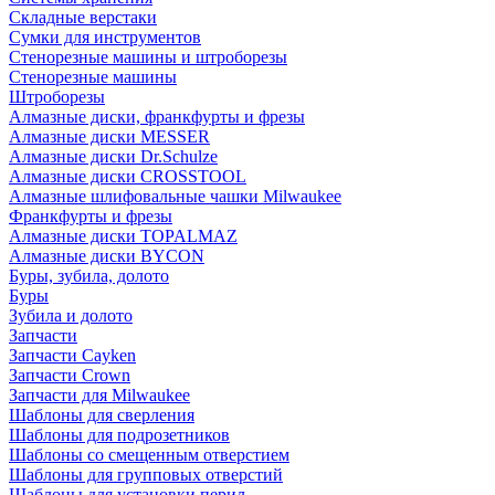
Складные верстаки
Сумки для инструментов
Стенорезные машины и штроборезы
Стенорезные машины
Штроборезы
Алмазные диски, франкфурты и фрезы
Алмазные диски MESSER
Алмазные диски Dr.Schulze
Алмазные диски CROSSTOOL
Алмазные шлифовальные чашки Milwaukee
Франкфурты и фрезы
Алмазные диски TOPALMAZ
Алмазные диски BYCON
Буры, зубила, долото
Буры
Зубила и долото
Запчасти
Запчасти Cayken
Запчасти Crown
Запчасти для Milwaukee
Шаблоны для сверления
Шаблоны для подрозетников
Шаблоны со смещенным отверстием
Шаблоны для групповых отверстий
Шаблоны для установки перил