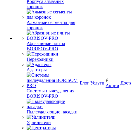
Корпуса алмазных
коронок
Алмазные сегменты для
коронок
Абразивные плиты
BORISOV-PRO
Переходники
Адаптеры
Блог
Услуги
Дост
Акции
Системы пылеудаления
BORISOV-PRO
Пылеудаляющие насадки
Удлинители