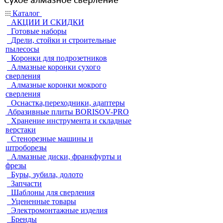
Каталог
АКЦИИ И СКИДКИ
Готовые наборы
Дрели, стойки и строительные
пылесосы
Коронки для подрозетников
Алмазные коронки сухого
сверления
Алмазные коронки мокрого
сверления
Оснастка,переходники, адаптеры
Абразивные плиты BORISOV-PRO
Хранение инструмента и складные
верстаки
Стенорезные машины и
штроборезы
Алмазные диски, франкфурты и
фрезы
Буры, зубила, долото
Запчасти
Шаблоны для сверления
Уцененные товары
Электромонтажные изделия
Бренды