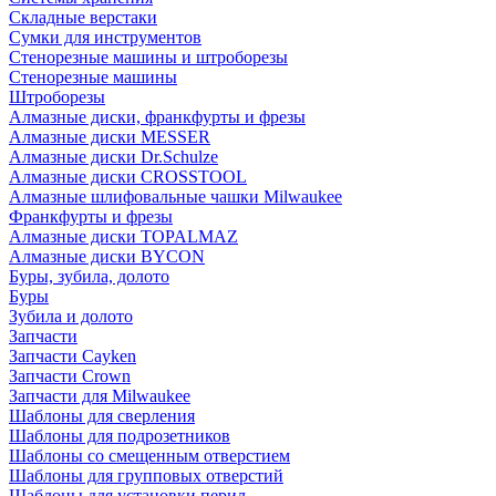
Складные верстаки
Сумки для инструментов
Стенорезные машины и штроборезы
Стенорезные машины
Штроборезы
Алмазные диски, франкфурты и фрезы
Алмазные диски MESSER
Алмазные диски Dr.Schulze
Алмазные диски CROSSTOOL
Алмазные шлифовальные чашки Milwaukee
Франкфурты и фрезы
Алмазные диски TOPALMAZ
Алмазные диски BYCON
Буры, зубила, долото
Буры
Зубила и долото
Запчасти
Запчасти Cayken
Запчасти Crown
Запчасти для Milwaukee
Шаблоны для сверления
Шаблоны для подрозетников
Шаблоны со смещенным отверстием
Шаблоны для групповых отверстий
Шаблоны для установки перил