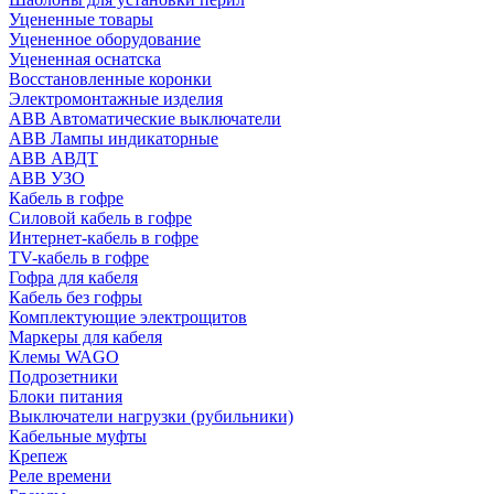
Уцененные товары
Уцененное оборудование
Уцененная оснатска
Восстановленные коронки
Электромонтажные изделия
ABB Aвтоматические выключатели
ABB Лампы индикаторные
ABB АВДТ
ABB УЗО
Кабель в гофре
Силовой кабель в гофре
Интернет-кабель в гофре
TV-кабель в гофре
Гофра для кабеля
Кабель без гофры
Комплектующие электрощитов
Маркеры для кабеля
Клемы WAGO
Подрозетники
Блоки питания
Выключатели нагрузки (рубильники)
Кабельные муфты
Крепеж
Реле времени