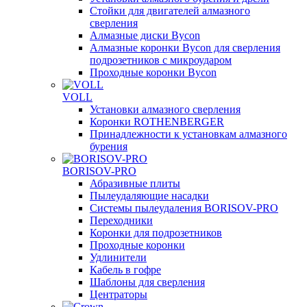
Стойки для двигателей алмазного
сверления
Алмазные диски Bycon
Алмазные коронки Bycon для сверления
подрозетников с микроударом
Проходные коронки Bycon
VOLL
Установки алмазного сверления
Коронки ROTHENBERGER
Принадлежности к установкам алмазного
бурения
BORISOV-PRO
Абразивные плиты
Пылеудаляющие насадки
Системы пылеудаления BORISOV-PRO
Переходники
Коронки для подрозетников
Проходные коронки
Удлинители
Кабель в гофре
Шаблоны для сверления
Центраторы