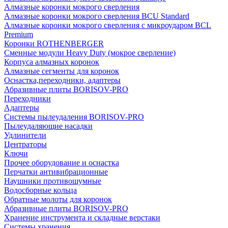
Алмазные коронки мокрого сверления
Алмазные коронки мокрого сверления BCU Standard
Алмазные коронки мокрого сверления с микроударом BCL
Premium
Коронки ROTHENBERGER
Сменные модули Heavy Duty (мокрое сверление)
Корпуса алмазных коронок
Алмазные сегменты для коронок
Оснастка,переходники, адаптеры
Абразивные плиты BORISOV-PRO
Переходники
Адаптеры
Системы пылеудаления BORISOV-PRO
Пылеудаляющие насадки
Удлинители
Центраторы
Ключи
Прочее оборудование и оснастка
Перчатки антивибрационные
Наушники противошумные
Водосборные кольца
Обратные молоты для коронок
Абразивные плиты BORISOV-PRO
Хранение инструмента и складные верстаки
Системы хранения