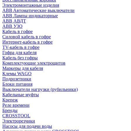
Электромонтажные изделия
ABB Aвтоматические выключатели
ABB Лампы индикаторные
ABB АВДТ
ABB УЗО
Кабель в гофре
Силовой кабель в гофре
Интернет-кабель в гофре
TV-кабель в гофре
Гофра для кабеля
Кабель без гофры
Комплектующие электрощитов
Маркеры для кабеля
Клемы WAGO
Подрозетники
Блоки питания
Выключатели нагрузки (рубильники)
Кабельные муфты
Крепеж
Реле времени
Бренды
CROSSTOOL
Электрорезчики
Насосы для подачи воды