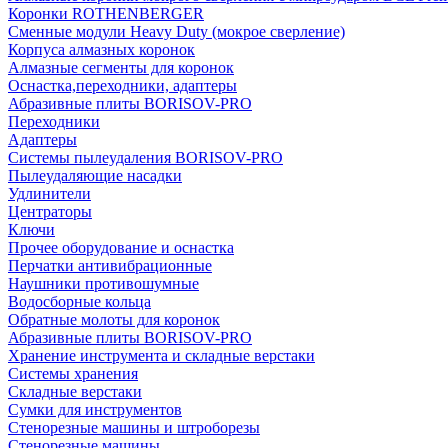
Коронки ROTHENBERGER
Сменные модули Heavy Duty (мокрое сверление)
Корпуса алмазных коронок
Алмазные сегменты для коронок
Оснастка,переходники, адаптеры
Абразивные плиты BORISOV-PRO
Переходники
Адаптеры
Системы пылеудаления BORISOV-PRO
Пылеудаляющие насадки
Удлинители
Центраторы
Ключи
Прочее оборудование и оснастка
Перчатки антивибрационные
Наушники противошумные
Водосборные кольца
Обратные молоты для коронок
Абразивные плиты BORISOV-PRO
Хранение инструмента и складные верстаки
Системы хранения
Складные верстаки
Сумки для инструментов
Стенорезные машины и штроборезы
Стенорезные машины