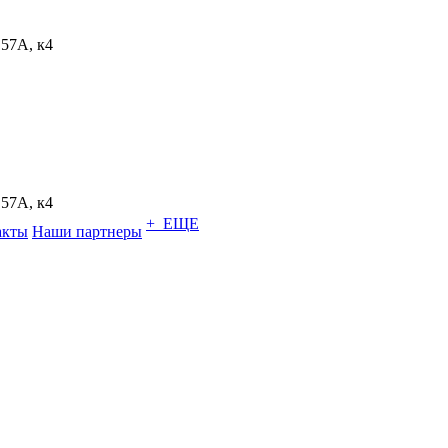
.57A, к4
.57A, к4
+ ЕЩЕ
акты
Наши партнеры