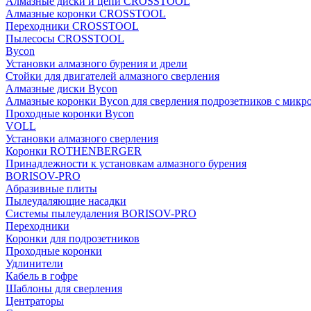
Алмазные диски и цепи CROSSTOOL
Алмазные коронки CROSSTOOL
Переходники CROSSTOOL
Пылесосы CROSSTOOL
Bycon
Установки алмазного бурения и дрели
Стойки для двигателей алмазного сверления
Алмазные диски Bycon
Алмазные коронки Bycon для сверления подрозетников с микр
Проходные коронки Bycon
VOLL
Установки алмазного сверления
Коронки ROTHENBERGER
Принадлежности к установкам алмазного бурения
BORISOV-PRO
Абразивные плиты
Пылеудаляющие насадки
Системы пылеудаления BORISOV-PRO
Переходники
Коронки для подрозетников
Проходные коронки
Удлинители
Кабель в гофре
Шаблоны для сверления
Центраторы