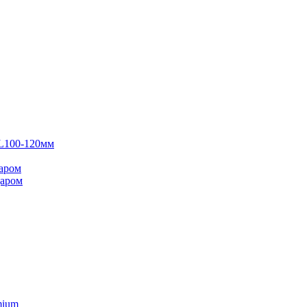
 L100-120мм
аром
даром
mium