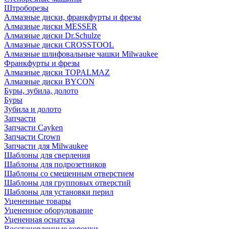
Штроборезы
Алмазные диски, франкфурты и фрезы
Алмазные диски MESSER
Алмазные диски Dr.Schulze
Алмазные диски CROSSTOOL
Алмазные шлифовальные чашки Milwaukee
Франкфурты и фрезы
Алмазные диски TOPALMAZ
Алмазные диски BYCON
Буры, зубила, долото
Буры
Зубила и долото
Запчасти
Запчасти Cayken
Запчасти Crown
Запчасти для Milwaukee
Шаблоны для сверления
Шаблоны для подрозетников
Шаблоны со смещенным отверстием
Шаблоны для групповых отверстий
Шаблоны для установки перил
Уцененные товары
Уцененное оборудование
Уцененная оснатска
Восстановленные коронки