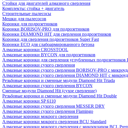
Стойки для двигателей алмазного сверления
Комплекты: стойка + двигатель
Строительные пылесосы
Мешки для пылесосов
Коронки для подрозетников
Коронки BORISOV-PRO для подрозетников
Коронки DIAMOND HIT для сверления подрозетников
Коронки для сверления подрозетников Super Fast
Коронки ECO для слабоармированного бетона
Алмазные коронки CROSSTOOL
Алмазные коронки BYCON для подрозетников
Алмазные коронки для сверления углубленных подрозетников
Алмазные коронки сухого сверления
Алмазные коронки сухого сверления BORISOV-PRO с микроуд
Алмазные коронки сухого сверления DIAMOND HIT с микроу
Резьбовые коронки и сменные модули Diamond Hit Triada
Алмазные коронки сухого сверления BYCON
Сменные модули Diamond Hit (сухое сверление)
Резьбовые коронки и сменные модули Diamond Hit Double
Алмазные коронки SP 6110
Алмазные коронки сухого сверления MESSER DRY
Алмазные коронки сухого сверления Flamingo
Алмазные коронки мокрого сверления
Алмазные коронки мокрого сверления BCU Standard
Алмазные коронки мокрого сверления с микроударом BCL Pre