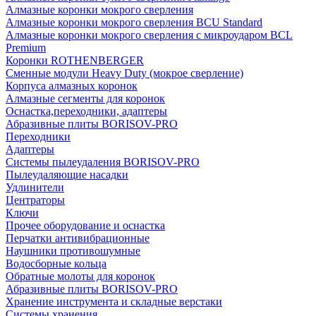
Алмазные коронки мокрого сверления
Алмазные коронки мокрого сверления BCU Standard
Алмазные коронки мокрого сверления с микроударом BCL
Premium
Коронки ROTHENBERGER
Сменные модули Heavy Duty (мокрое сверление)
Корпуса алмазных коронок
Алмазные сегменты для коронок
Оснастка,переходники, адаптеры
Абразивные плиты BORISOV-PRO
Переходники
Адаптеры
Системы пылеудаления BORISOV-PRO
Пылеудаляющие насадки
Удлинители
Центраторы
Ключи
Прочее оборудование и оснастка
Перчатки антивибрационные
Наушники противошумные
Водосборные кольца
Обратные молоты для коронок
Абразивные плиты BORISOV-PRO
Хранение инструмента и складные верстаки
Системы хранения