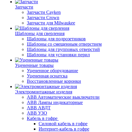
Запчасти
Запчасти Cayken
Запчасти Crown
Запчасти для Milwaukee
Шаблоны для сверления
Шаблоны для подрозетников
Шаблоны со смещенным отверстием
Шаблоны для групповых отверстий
Шаблоны для установки перил
Уцененные товары
Уцененное оборудование
Уцененная оснатска
Восстановленные коронки
Электромонтажные изделия
ABB Aвтоматические выключатели
ABB Лампы индикаторные
ABB АВДТ
ABB УЗО
Кабель в гофре
Силовой кабель в гофре
Интернет-кабель в гофре