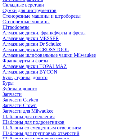
Складные верстаки
Сумки для инструментов
Стенорезные машины и штроборезы
Стенорезные машины
Штроборезы
Алмазные диски, франкфурты и фрезы
Алмазные диски MESSER
Алмазные диски Dr.Schulze
Алмазные диски CROSSTOOL
Алмазные шлифовальные чашки Milwaukee
Франкфурты и фрезы
Алмазные диски TOPALMAZ
Алмазные диски BYCON
Буры, зубила, долото
Буры
Зубила и долото
Запчасти
Запчасти Cayken
Запчасти Crown
Запчасти для Milwaukee
Шаблоны для сверления
Шаблоны для подрозетников
Шаблоны со смещенным отверстием
Шаблоны для групповых отверстий
Шаблоны для установки перил