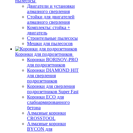
пылесосы
Двигатели и установки
алмазного сверления
Стойки для двигателей
алмазного сверления
Комплекты: стойка +
двигатель
Строительные пылесосы
Мешки для пылесосов
Коронки для подрозетников
Коронки BORISOV-PRO
для подрозетников
Коронки DIAMOND HIT
для сверления
подрозетников
Коронки для сверления
подрозетников Super Fast
Коронки ECO для
слабоармированного
бетона
Алмазные коронки
CROSSTOOL
Алмазные коронки
BYCON для