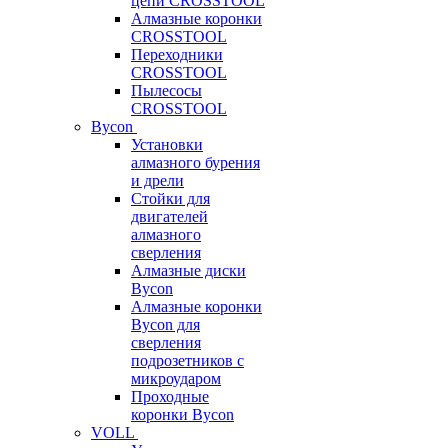
цепи CROSSTOOL
Алмазные коронки
CROSSTOOL
Переходники
CROSSTOOL
Пылесосы
CROSSTOOL
Bycon
Установки
алмазного бурения
и дрели
Стойки для
двигателей
алмазного
сверления
Алмазные диски
Bycon
Алмазные коронки
Bycon для
сверления
подрозетников с
микроударом
Проходные
коронки Bycon
VOLL