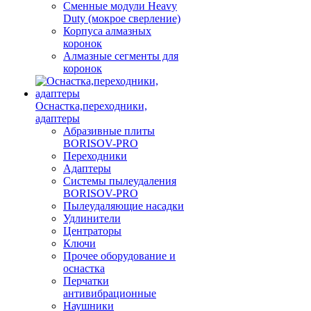
Сменные модули Heavy
Duty (мокрое сверление)
Корпуса алмазных
коронок
Алмазные сегменты для
коронок
Оснастка,переходники,
адаптеры
Абразивные плиты
BORISOV-PRO
Переходники
Адаптеры
Системы пылеудаления
BORISOV-PRO
Пылеудаляющие насадки
Удлинители
Центраторы
Ключи
Прочее оборудование и
оснастка
Перчатки
антивибрационные
Наушники