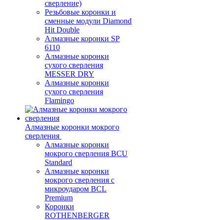
сверление)
Резьбовые коронки и
сменные модули Diamond
Hit Double
Алмазные коронки SP
6110
Алмазные коронки
сухого сверления
MESSER DRY
Алмазные коронки
сухого сверления
Flamingo
Алмазные коронки мокрого
сверления
Алмазные коронки
мокрого сверления BCU
Standard
Алмазные коронки
мокрого сверления с
микроударом BCL
Premium
Коронки
ROTHENBERGER