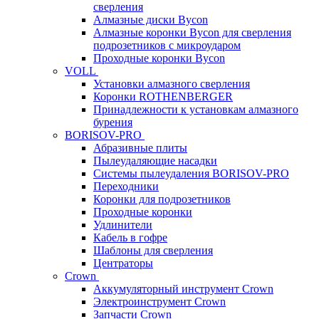
сверления
Алмазные диски Bycon
Алмазные коронки Bycon для сверления
подрозетников с микроударом
Проходные коронки Bycon
VOLL
Установки алмазного сверления
Коронки ROTHENBERGER
Принадлежности к установкам алмазного
бурения
BORISOV-PRO
Абразивные плиты
Пылеудаляющие насадки
Системы пылеудаления BORISOV-PRO
Переходники
Коронки для подрозетников
Проходные коронки
Удлинители
Кабель в гофре
Шаблоны для сверления
Центраторы
Crown
Аккумуляторный инструмент Crown
Электроинструмент Crown
Запчасти Crown