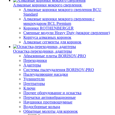
Алмазные коронки мокрого сверления
Алмазные коронки мокрого сверления BCU
Standard
Алмазные коронки мокрого сверления с
микроударом BCL Premium
Коронки ROTHENBERGER
Сменные модули Heavy Duty (мокрое сверление)
Корпуса алмазных коронок
Алмазные сегменты для коронок
Оснастка,переходники, адаптеры
Абразивные плиты BORISOV-PRO
Переходники
Адаптеры
Системы пылеудаления BORISOV-PRO
Пылеудаляющие насадки
Удлинители
Центраторы
Ключи
Прочее оборудование и оснастка
Перчатки антивибрационные
Наушники противошумные
Водосборные кольца
Обратные молоты для коронок