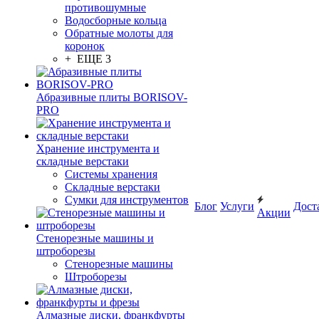
противошумные
Водосборные кольца
Обратные молоты для
коронок
+ ЕЩЕ 3
Абразивные плиты BORISOV-
PRO
Хранение инструмента и
складные верстаки
Системы хранения
Складные верстаки
Сумки для инструментов
Блог
Услуги
Дост
Акции
Стенорезные машины и
штроборезы
Стенорезные машины
Штроборезы
Алмазные диски, франкфурты