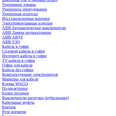
Уцененные товары
Уцененное оборудование
Уцененная оснатска
Восстановленные коронки
Электромонтажные изделия
ABB Aвтоматические выключатели
ABB Лампы индикаторные
ABB АВДТ
ABB УЗО
Кабель в гофре
Силовой кабель в гофре
Интернет-кабель в гофре
TV-кабель в гофре
Гофра для кабеля
Кабель без гофры
Комплектующие электрощитов
Маркеры для кабеля
Клемы WAGO
Подрозетники
Блоки питания
Выключатели нагрузки (рубильники)
Кабельные муфты
Крепеж
Реле времени