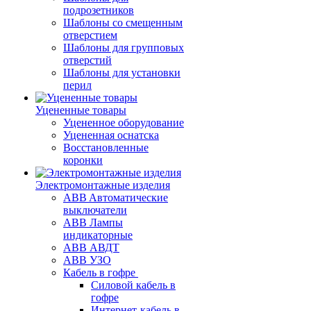
подрозетников
Шаблоны со смещенным
отверстием
Шаблоны для групповых
отверстий
Шаблоны для установки
перил
Уцененные товары
Уцененное оборудование
Уцененная оснатска
Восстановленные
коронки
Электромонтажные изделия
ABB Aвтоматические
выключатели
ABB Лампы
индикаторные
ABB АВДТ
ABB УЗО
Кабель в гофре
Силовой кабель в
гофре
Интернет-кабель в