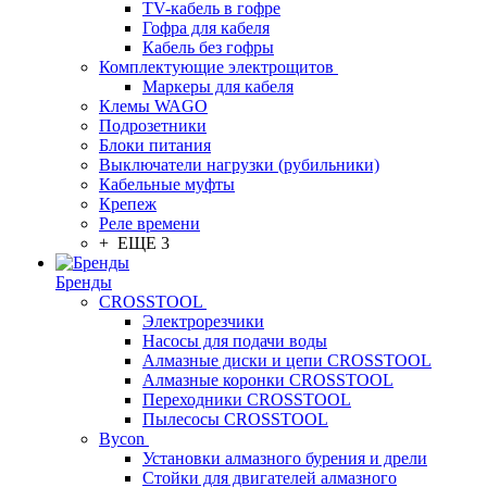
TV-кабель в гофре
Гофра для кабеля
Кабель без гофры
Комплектующие электрощитов
Маркеры для кабеля
Клемы WAGO
Подрозетники
Блоки питания
Выключатели нагрузки (рубильники)
Кабельные муфты
Крепеж
Реле времени
+ ЕЩЕ 3
Бренды
CROSSTOOL
Электрорезчики
Насосы для подачи воды
Алмазные диски и цепи CROSSTOOL
Алмазные коронки CROSSTOOL
Переходники CROSSTOOL
Пылесосы CROSSTOOL
Bycon
Установки алмазного бурения и дрели
Стойки для двигателей алмазного