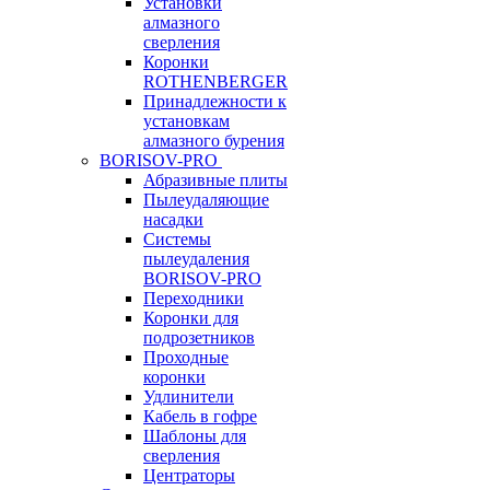
Установки
алмазного
сверления
Коронки
ROTHENBERGER
Принадлежности к
установкам
алмазного бурения
BORISOV-PRO
Абразивные плиты
Пылеудаляющие
насадки
Системы
пылеудаления
BORISOV-PRO
Переходники
Коронки для
подрозетников
Проходные
коронки
Удлинители
Кабель в гофре
Шаблоны для
сверления
Центраторы