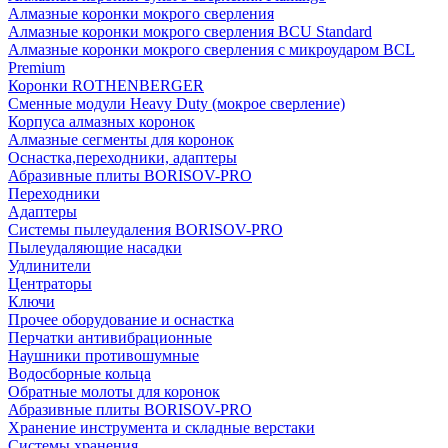
Алмазные коронки мокрого сверления
Алмазные коронки мокрого сверления BCU Standard
Алмазные коронки мокрого сверления с микроударом BCL
Premium
Коронки ROTHENBERGER
Сменные модули Heavy Duty (мокрое сверление)
Корпуса алмазных коронок
Алмазные сегменты для коронок
Оснастка,переходники, адаптеры
Абразивные плиты BORISOV-PRO
Переходники
Адаптеры
Системы пылеудаления BORISOV-PRO
Пылеудаляющие насадки
Удлинители
Центраторы
Ключи
Прочее оборудование и оснастка
Перчатки антивибрационные
Наушники противошумные
Водосборные кольца
Обратные молоты для коронок
Абразивные плиты BORISOV-PRO
Хранение инструмента и складные верстаки
Системы хранения