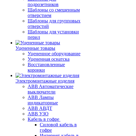
подрозетников
Шаблоны со смещенным
отверстием
Шаблоны для групповых
отверстий
Шаблоны для установки
перил
Уцененные товары
Уцененное оборудование
Уцененная оснатска
Восстановленные
коронки
Электромонтажные изделия
ABB Aвтоматические
выключатели
ABB Лампы
индикаторные
ABB АВДТ
ABB УЗО
Кабель в гофре
Силовой кабель в
гофре
Интернет-кабель в