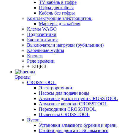
TV-кабель в гофре
Гофра для кабеля
Кабель без гофры
Комплектующие электрощитов
Маркеры для кабеля
Клемы WAGO
Подрозетники
Блоки питания
Выключатели нагрузки (рубильники)
Кабельные муфты
Крепеж
Реле времени
+ ЕЩЕ 3
Бренды
CROSSTOOL
Электрорезчики
Насосы для подачи воды
Алмазные диски и цепи CROSSTOOL
Алмазные коронки CROSSTOOL
Переходники CROSSTOOL
Пылесосы CROSSTOOL
Bycon
Установки алмазного бурения и дрели
Стойки для двигателей алмазного