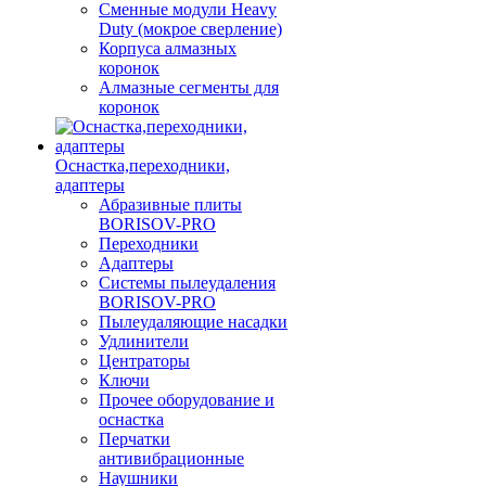
Сменные модули Heavy
Duty (мокрое сверление)
Корпуса алмазных
коронок
Алмазные сегменты для
коронок
Оснастка,переходники,
адаптеры
Абразивные плиты
BORISOV-PRO
Переходники
Адаптеры
Системы пылеудаления
BORISOV-PRO
Пылеудаляющие насадки
Удлинители
Центраторы
Ключи
Прочее оборудование и
оснастка
Перчатки
антивибрационные
Наушники