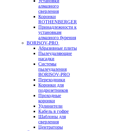
Установки
алмазного
сверления
Коронки
ROTHENBERGER
Принадлежности к
установкам
алмазного бурения
BORISOV-PRO
Абразивные плиты
Пылеудаляющие
насадки
Системы
пылеудаления
BORISOV-PRO
Переходники
Коронки для
подрозетников
Проходные
коронки
Удлинители
Кабель в гофре
Шаблоны для
сверления
Центраторы