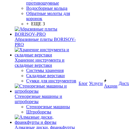
противошумные
Водосборные кольца
Обратные молоты для
коронок
+ ЕЩЕ 3
Абразивные плиты BORISOV-
PRO
Хранение инструмента и
складные верстаки
Системы хранения
Складные верстаки
Сумки для инструментов
Блог
Услуги
Дост
Акции
Стенорезные машины и
штроборезы
Стенорезные машины
Штроборезы
Алмазные диски, франкфурты