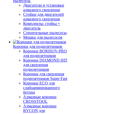
пылесосы
Двигатели и установки
алмазного сверления
Стойки для двигателей
алмазного сверления
Комплекты: стойка +
двигатель
Строительные пылесосы
Мешки для пылесосов
Коронки для подрозетников
Коронки BORISOV-PRO
для подрозетников
Коронки DIAMOND HIT
для сверления
подрозетников
Коронки для сверления
подрозетников Super Fast
Коронки ECO для
слабоармированного
бетона
Алмазные коронки
CROSSTOOL
Алмазные коронки
BYCON для