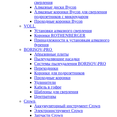
сверления
Алмазные диски Bycon
Алмазные коронки Bycon для сверления
подрозетников с микроударом
Проходные коронки Bycon
VOLL
Установки алмазного сверления
Коронки ROTHENBERGER
Принадлежности к установкам алмазного
бурения
BORISOV-PRO
Абразивные плиты
Пылеудаляющие насадки
Системы пылеудаления BORISOV-PRO
Переходники
Коронки для подрозетников
Проходные коронки
Удлинители
Кабель в гофре
Шаблоны для сверления
Центраторы
Crown
Аккумуляторный инструмент Crown
Электроинструмент Crown
Запчасти Crown