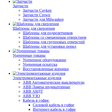
Запчасти
Запчасти Cayken
Запчасти Crown
Запчасти для Milwaukee
Шаблоны для сверления
Шаблоны для подрозетников
Шаблоны со смещенным отверстием
Шаблоны для групповых отверстий
Шаблоны для установки перил
Уцененные товары
Уцененное оборудование
Уцененная оснатска
Восстановленные коронки
Электромонтажные изделия
ABB Aвтоматические выключатели
ABB Лампы индикаторные
ABB АВДТ
ABB УЗО
Кабель в гофре
Силовой кабель в гофре
Интернет-кабель в гофре