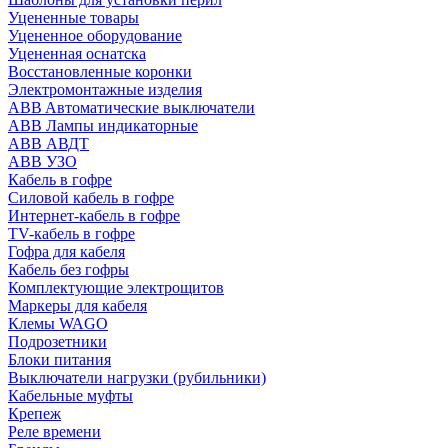
Уцененные товары
Уцененное оборудование
Уцененная оснатска
Восстановленные коронки
Электромонтажные изделия
ABB Aвтоматические выключатели
ABB Лампы индикаторные
ABB АВДТ
ABB УЗО
Кабель в гофре
Силовой кабель в гофре
Интернет-кабель в гофре
TV-кабель в гофре
Гофра для кабеля
Кабель без гофры
Комплектующие электрощитов
Маркеры для кабеля
Клемы WAGO
Подрозетники
Блоки питания
Выключатели нагрузки (рубильники)
Кабельные муфты
Крепеж
Реле времени