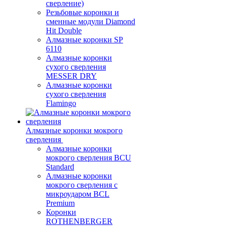
сверление)
Резьбовые коронки и
сменные модули Diamond
Hit Double
Алмазные коронки SP
6110
Алмазные коронки
сухого сверления
MESSER DRY
Алмазные коронки
сухого сверления
Flamingo
Алмазные коронки мокрого
сверления
Алмазные коронки
мокрого сверления BCU
Standard
Алмазные коронки
мокрого сверления с
микроударом BCL
Premium
Коронки
ROTHENBERGER