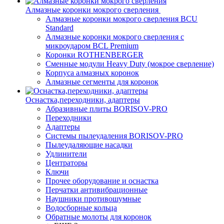
Алмазные коронки мокрого сверления
Алмазные коронки мокрого сверления BCU
Standard
Алмазные коронки мокрого сверления с
микроударом BCL Premium
Коронки ROTHENBERGER
Сменные модули Heavy Duty (мокрое сверление)
Корпуса алмазных коронок
Алмазные сегменты для коронок
Оснастка,переходники, адаптеры
Абразивные плиты BORISOV-PRO
Переходники
Адаптеры
Системы пылеудаления BORISOV-PRO
Пылеудаляющие насадки
Удлинители
Центраторы
Ключи
Прочее оборудование и оснастка
Перчатки антивибрационные
Наушники противошумные
Водосборные кольца
Обратные молоты для коронок