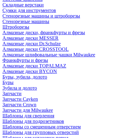
Складные верстаки
Сумки для инструментов
Стенорезные машины и штроборезы
Стенорезные машины
Штроборезы
Алмазные диски, франкфурты и фрезы
Алмазные диски MESSER
Алмазные диски Dr.Schulze
Алмазные диски CROSSTOOL
Алмазные шлифовальные чашки Milwaukee
Франкфурты и фрезы
Алмазные диски TOPALMAZ
Алмазные диски BYCON
Буры, зубила, долото
Буры
Зубила и долото
Запчасти
Запчасти Cayken
Запчасти Crown
Запчасти для Milwaukee
Шаблоны для сверления
Шаблоны для подрозетников
Шаблоны со смещенным отверстием
Шаблоны для групповых отверстий
Шаблоны для установки перил