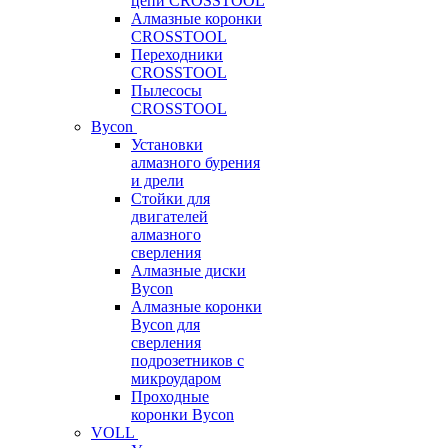
цепи CROSSTOOL
Алмазные коронки
CROSSTOOL
Переходники
CROSSTOOL
Пылесосы
CROSSTOOL
Bycon
Установки
алмазного бурения
и дрели
Стойки для
двигателей
алмазного
сверления
Алмазные диски
Bycon
Алмазные коронки
Bycon для
сверления
подрозетников с
микроударом
Проходные
коронки Bycon
VOLL