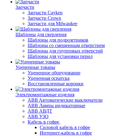
Запчасти
Запчасти Cayken
Запчасти Crown
Запчасти для Milwaukee
Шаблоны для сверления
Шаблоны для подрозетников
Шаблоны со смещенным отверстием
Шаблоны для групповых отверстий
Шаблоны для установки перил
Уцененные товары
Уцененное оборудование
Уцененная оснатска
Восстановленные коронки
Электромонтажные изделия
ABB Aвтоматические выключатели
ABB Лампы индикаторные
ABB АВДТ
ABB УЗО
Кабель в гофре
Силовой кабель в гофре
Интернет-кабель в гофре