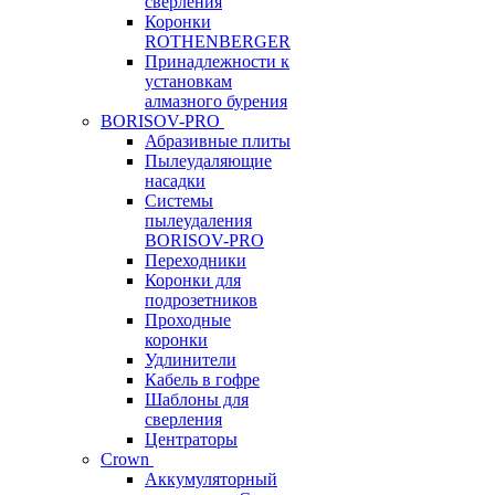
сверления
Коронки
ROTHENBERGER
Принадлежности к
установкам
алмазного бурения
BORISOV-PRO
Абразивные плиты
Пылеудаляющие
насадки
Системы
пылеудаления
BORISOV-PRO
Переходники
Коронки для
подрозетников
Проходные
коронки
Удлинители
Кабель в гофре
Шаблоны для
сверления
Центраторы
Crown
Аккумуляторный