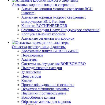
Алмазные коронки мокрого сверления
Алмазные коронки мокрого сверления BCU
Standard
Алмазные коронки мокрого сверления с
микроударом BCL Premium
Коронки ROTHENBERGER
Сменные модули Heavy Duty (мокрое сверление)
Корпуса алмазных коронок
Алмазные сегменты для коронок
Оснастка,переходники, адаптеры
Абразивные плиты BORISOV-PRO
Переходники
Адаптеры
Системы пылеудаления BORISOV-PRO
Пылеудаляющие насадки
Удлинители
Центраторы
Ключи
Прочее оборудование и оснастка
Перчатки антивибрационные
Наушники противошумные
Водосборные кольца
Обратные молоты для коронок