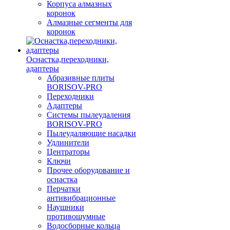
Корпуса алмазных
коронок
Алмазные сегменты для
коронок
Оснастка,переходники,
адаптеры
Абразивные плиты
BORISOV-PRO
Переходники
Адаптеры
Системы пылеудаления
BORISOV-PRO
Пылеудаляющие насадки
Удлинители
Центраторы
Ключи
Прочее оборудование и
оснастка
Перчатки
антивибрационные
Наушники
противошумные
Водосборные кольца