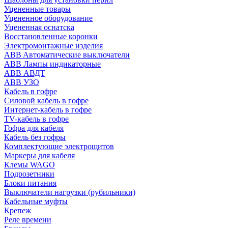
Уцененные товары
Уцененное оборудование
Уцененная оснатска
Восстановленные коронки
Электромонтажные изделия
ABB Aвтоматические выключатели
ABB Лампы индикаторные
ABB АВДТ
ABB УЗО
Кабель в гофре
Силовой кабель в гофре
Интернет-кабель в гофре
TV-кабель в гофре
Гофра для кабеля
Кабель без гофры
Комплектующие электрощитов
Маркеры для кабеля
Клемы WAGO
Подрозетники
Блоки питания
Выключатели нагрузки (рубильники)
Кабельные муфты
Крепеж
Реле времени