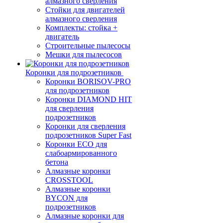
алмазного сверления
Стойки для двигателей
алмазного сверления
Комплекты: стойка +
двигатель
Строительные пылесосы
Мешки для пылесосов
Коронки для подрозетников
Коронки BORISOV-PRO
для подрозетников
Коронки DIAMOND HIT
для сверления
подрозетников
Коронки для сверления
подрозетников Super Fast
Коронки ECO для
слабоармированного
бетона
Алмазные коронки
CROSSTOOL
Алмазные коронки
BYCON для
подрозетников
Алмазные коронки для