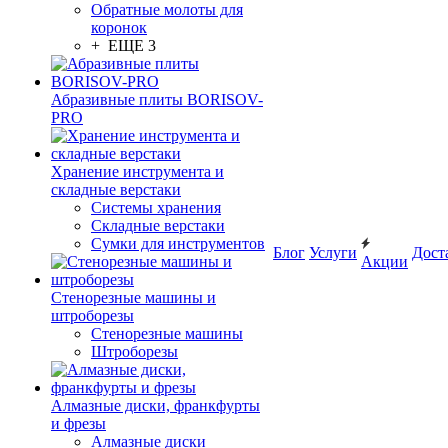
Обратные молоты для
коронок
+ ЕЩЕ 3
Абразивные плиты BORISOV-
PRO
Хранение инструмента и
складные верстаки
Системы хранения
Складные верстаки
Сумки для инструментов
Блог
Услуги
Дост
Акции
Стенорезные машины и
штроборезы
Стенорезные машины
Штроборезы
Алмазные диски, франкфурты
и фрезы
Алмазные диски