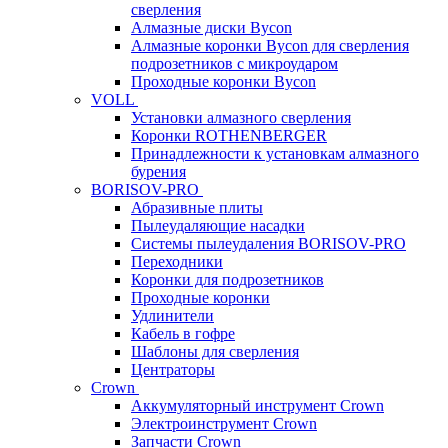
сверления
Алмазные диски Bycon
Алмазные коронки Bycon для сверления
подрозетников с микроударом
Проходные коронки Bycon
VOLL
Установки алмазного сверления
Коронки ROTHENBERGER
Принадлежности к установкам алмазного
бурения
BORISOV-PRO
Абразивные плиты
Пылеудаляющие насадки
Системы пылеудаления BORISOV-PRO
Переходники
Коронки для подрозетников
Проходные коронки
Удлинители
Кабель в гофре
Шаблоны для сверления
Центраторы
Crown
Аккумуляторный инструмент Crown
Электроинструмент Crown
Запчасти Crown