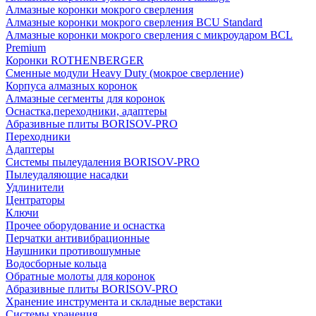
Алмазные коронки мокрого сверления
Алмазные коронки мокрого сверления BCU Standard
Алмазные коронки мокрого сверления с микроударом BCL
Premium
Коронки ROTHENBERGER
Сменные модули Heavy Duty (мокрое сверление)
Корпуса алмазных коронок
Алмазные сегменты для коронок
Оснастка,переходники, адаптеры
Абразивные плиты BORISOV-PRO
Переходники
Адаптеры
Системы пылеудаления BORISOV-PRO
Пылеудаляющие насадки
Удлинители
Центраторы
Ключи
Прочее оборудование и оснастка
Перчатки антивибрационные
Наушники противошумные
Водосборные кольца
Обратные молоты для коронок
Абразивные плиты BORISOV-PRO
Хранение инструмента и складные верстаки
Системы хранения