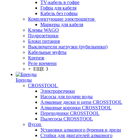
TV-кабель в гофре
Гофра для кабеля
Кабель без гофры
Комплектующие электрощитов
Маркеры для кабеля
Клемы WAGO
Подрозетники
Блоки питания
Выключатели нагрузки (рубильники)
Кабельные муфты
Крепеж
Реле времени
+ ЕЩЕ 3
Бренды
CROSSTOOL
Электрорезчики
Насосы для подачи воды
Алмазные диски и цепи CROSSTOOL
Алмазные коронки CROSSTOOL
Переходники CROSSTOOL
Пылесосы CROSSTOOL
Bycon
Установки алмазного бурения и дрели
Стойки для двигателей алмазного