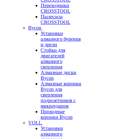
Переходники
CROSSTOOL
Пылесосы
CROSSTOOL
Bycon
Установки
алмазного бурения
и дрели
Стойки для
двигателей
алмазного
сверления
Алмазные диски
Bycon
Алмазные коронки
Bycon для
сверления
подрозетников с
микроударом
Проходные
коронки Bycon
VOLL
Установки
алмазного