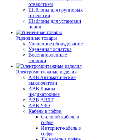
отверстием
Шаблоны для групповых
отверстий
Шаблоны для установки
перил
Уцененные товары
Уцененное оборудование
Уцененная оснатска
Восстановленные
коронки
Электромонтажные изделия
ABB Aвтоматические
выключатели
ABB Лампы
индикаторные
ABB АВДТ
ABB УЗО
Кабель в гофре
Силовой кабель в
гофре
Интернет-кабель в
гофре
TV-кабель в гофре