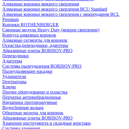
Алмазные коронки мокрого сверления
Алмазные коронки мокрого сверления BCU Standard
Алмазные коронки мокрого сверления с микроударом BCL
Premium
Коронки ROTHENBERGER
Сменные модули Heavy Duty (мокрое сверление)
Корпуса алмазных коронок
Алмазные сегменты для коронок
Оснастка,переходники, адаптеры
Абразивные плиты BORISOV-PRO
Переходники
Адаптеры
Системы пылеудаления BORISOV-PRO
Пылеудаляющие насадки
Удлинители
Центраторы
Ключи
Прочее оборудование и оснастка
Перчатки антивибрационные
Наушники противошумные
Водосборные кольца
Обратные молоты для коронок
Абразивные плиты BORISOV-PRO
Хранение инструмента и складные верстаки
Системы хранения