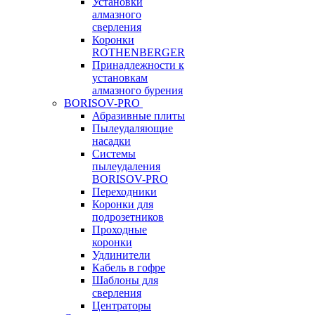
Установки
алмазного
сверления
Коронки
ROTHENBERGER
Принадлежности к
установкам
алмазного бурения
BORISOV-PRO
Абразивные плиты
Пылеудаляющие
насадки
Системы
пылеудаления
BORISOV-PRO
Переходники
Коронки для
подрозетников
Проходные
коронки
Удлинители
Кабель в гофре
Шаблоны для
сверления
Центраторы