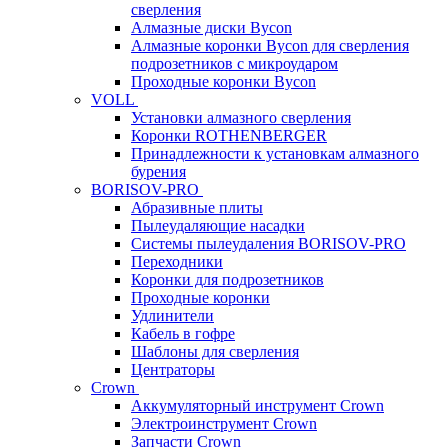
сверления
Алмазные диски Bycon
Алмазные коронки Bycon для сверления
подрозетников с микроударом
Проходные коронки Bycon
VOLL
Установки алмазного сверления
Коронки ROTHENBERGER
Принадлежности к установкам алмазного
бурения
BORISOV-PRO
Абразивные плиты
Пылеудаляющие насадки
Системы пылеудаления BORISOV-PRO
Переходники
Коронки для подрозетников
Проходные коронки
Удлинители
Кабель в гофре
Шаблоны для сверления
Центраторы
Crown
Аккумуляторный инструмент Crown
Электроинструмент Crown
Запчасти Crown