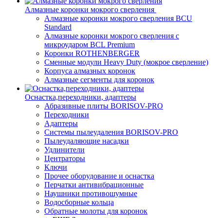
Алмазные коронки мокрого сверления
Алмазные коронки мокрого сверления BCU
Standard
Алмазные коронки мокрого сверления с
микроударом BCL Premium
Коронки ROTHENBERGER
Сменные модули Heavy Duty (мокрое сверление)
Корпуса алмазных коронок
Алмазные сегменты для коронок
Оснастка,переходники, адаптеры
Абразивные плиты BORISOV-PRO
Переходники
Адаптеры
Системы пылеудаления BORISOV-PRO
Пылеудаляющие насадки
Удлинители
Центраторы
Ключи
Прочее оборудование и оснастка
Перчатки антивибрационные
Наушники противошумные
Водосборные кольца
Обратные молоты для коронок