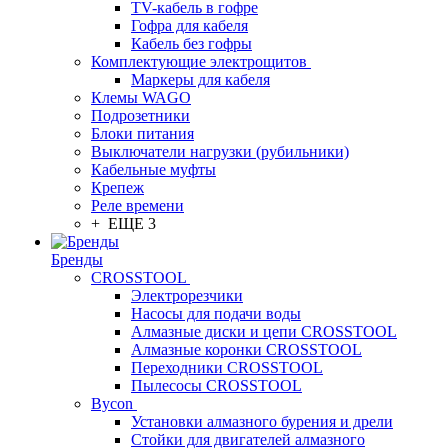
TV-кабель в гофре
Гофра для кабеля
Кабель без гофры
Комплектующие электрощитов
Маркеры для кабеля
Клемы WAGO
Подрозетники
Блоки питания
Выключатели нагрузки (рубильники)
Кабельные муфты
Крепеж
Реле времени
+ ЕЩЕ 3
Бренды
CROSSTOOL
Электрорезчики
Насосы для подачи воды
Алмазные диски и цепи CROSSTOOL
Алмазные коронки CROSSTOOL
Переходники CROSSTOOL
Пылесосы CROSSTOOL
Bycon
Установки алмазного бурения и дрели
Стойки для двигателей алмазного