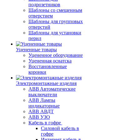
подрозетников
Шаблоны со смещенным
отверстием
Шаблоны для групповых
отверстий
Шаблоны для установки
перил
Уцененные товары
Уцененное оборудование
Уцененная оснатска
Восстановленные
коронки
Электромонтажные изделия
ABB Aвтоматические
выключатели
ABB Лампы
индикаторные
ABB АВДТ
ABB УЗО
Кабель в гофре
Силовой кабель в
гофре
Интернет-кабель в