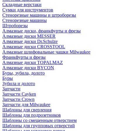
Складные верстаки
Сумки для инструментов
Стенорезные машины и штроборезы
Стенорезные машины
Штроборезы
Алмазные диски, франкфурты и фрезы
Алмазные диски MESSER
Алмазные диски Dr.Schulze
Алмазные диски CROSSTOOL
Алмазные шлифовальные чашки Milwaukee
Франкфурты и фрезы
Алмазные диски TOPALMAZ
Алмазные диски BYCON
Буры, зубила, долото
Буры
Зубила и долото
Запчасти
Запчасти Cayken
Запчасти Crown
Запчасти для Milwaukee
Шаблоны для сверления
Шаблоны для подрозетников
Шаблоны со смещенным отверстием
Шаблоны для групповых отверстий
Шаблоны для установки перил