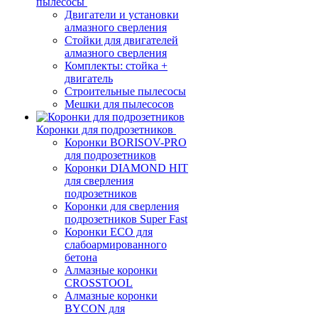
пылесосы
Двигатели и установки
алмазного сверления
Стойки для двигателей
алмазного сверления
Комплекты: стойка +
двигатель
Строительные пылесосы
Мешки для пылесосов
Коронки для подрозетников
Коронки BORISOV-PRO
для подрозетников
Коронки DIAMOND HIT
для сверления
подрозетников
Коронки для сверления
подрозетников Super Fast
Коронки ECO для
слабоармированного
бетона
Алмазные коронки
CROSSTOOL
Алмазные коронки
BYCON для