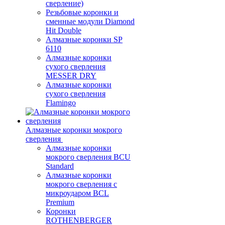
сверление)
Резьбовые коронки и
сменные модули Diamond
Hit Double
Алмазные коронки SP
6110
Алмазные коронки
сухого сверления
MESSER DRY
Алмазные коронки
сухого сверления
Flamingo
Алмазные коронки мокрого
сверления
Алмазные коронки
мокрого сверления BCU
Standard
Алмазные коронки
мокрого сверления с
микроударом BCL
Premium
Коронки
ROTHENBERGER