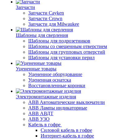
Запчасти
Запчасти Cayken
Запчасти Crown
Запчасти для Milwaukee
Шаблоны для сверления
Шаблоны для подрозетников
Шаблоны со смещенным отверстием
Шаблоны для групповых отверстий
Шаблоны для установки перил
Уцененные товары
Уцененное оборудование
Уцененная оснатска
Восстановленные коронки
Электромонтажные изделия
ABB Aвтоматические выключатели
ABB Лампы индикаторные
ABB АВДТ
ABB УЗО
Кабель в гофре
Силовой кабель в гофре
Интернет-кабель в гофре