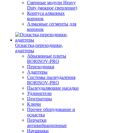
Сменные модули Heavy
Duty (мокрое сверление)
Корпуса алмазных
коронок
Алмазные сегменты для
коронок
Оснастка,переходники,
адаптеры
Абразивные плиты
BORISOV-PRO
Переходники
Адаптеры
Системы пылеудаления
BORISOV-PRO
Пылеудаляющие насадки
Удлинители
Центраторы
Ключи
Прочее оборудование и
оснастка
Перчатки
антивибрационные
Наушники