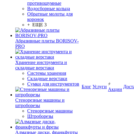
противошумные
Водосборные кольца
Обратные молоты для
коронок
+ ЕЩЕ 3
Абразивные плиты BORISOV-
PRO
Хранение инструмента и
складные верстаки
Системы хранения
Складные верстаки
Сумки для инструментов
Блог
Услуги
Дост
Акции
Стенорезные машины и
штроборезы
Стенорезные машины
Штроборезы
Алмазные диски, франкфурты