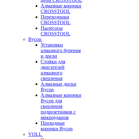
цепи CROSSTOOL
Алмазные коронки
CROSSTOOL
Переходники
CROSSTOOL
Пылесосы
CROSSTOOL
Bycon
Установки
алмазного бурения
и дрели
Стойки для
двигателей
алмазного
сверления
Алмазные диски
Bycon
Алмазные коронки
Bycon для
сверления
подрозетников с
микроударом
Проходные
коронки Bycon
VOLL