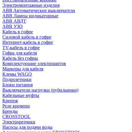
Электромонтажные изделия
ABB Aвтоматические выключатели
ABB Лампы индикаторные
ABB АВДТ
ABB УЗО
Кабель в гофре
Силовой кабель в гофре
Интернет-кабель в гофре
TV-кабель в гофре
Гофра для кабеля
Кабель без гофры
Комплектующие электрощитов
Маркеры для кабеля
Клемы WAGO
Подрозетники
Блоки питания
Выключатели нагрузки (рубильники)
Кабельные муфты
Крепеж
Реле времени
Бренды
CROSSTOOL
Электрорезчики
Насосы для подачи воды