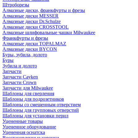
Штроборезы
Алмазные диски, франкфурты и фрезы
Алмазные диски MESSER
Алмазные диски Dr.Schulze
Алмазные диски CROSSTOOL
Алмазные шлифовальные чашки Milwaukee
Франкфурты и фрезы
Алмазные диски TOPALMAZ
Алмазные диски BYCON
Буры, зубила, долото
Буры
Зубила и долото
Запчасти
Запчасти Cayken
Запчасти Crown
Запчасти для Milwaukee
Шаблоны для сверления
Шаблоны для подрозетников
Шаблоны со смещенным отверстием
Шаблоны для групповых отверстий
Шаблоны для установки перил
Уцененные товары
Уцененное оборудование
Уцененная оснатска
Восстановленные коронки