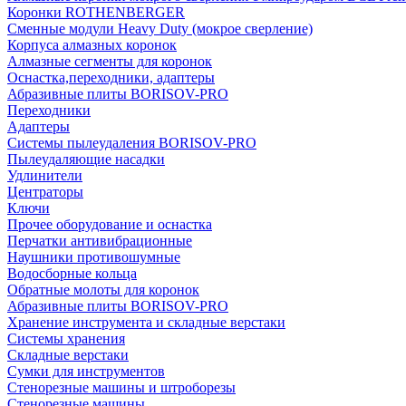
Коронки ROTHENBERGER
Сменные модули Heavy Duty (мокрое сверление)
Корпуса алмазных коронок
Алмазные сегменты для коронок
Оснастка,переходники, адаптеры
Абразивные плиты BORISOV-PRO
Переходники
Адаптеры
Системы пылеудаления BORISOV-PRO
Пылеудаляющие насадки
Удлинители
Центраторы
Ключи
Прочее оборудование и оснастка
Перчатки антивибрационные
Наушники противошумные
Водосборные кольца
Обратные молоты для коронок
Абразивные плиты BORISOV-PRO
Хранение инструмента и складные верстаки
Системы хранения
Складные верстаки
Сумки для инструментов
Стенорезные машины и штроборезы
Стенорезные машины