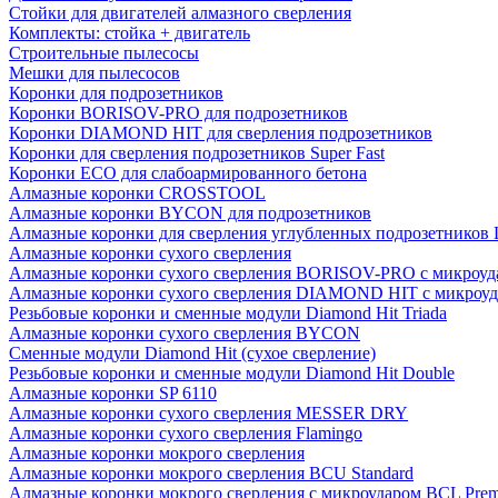
Стойки для двигателей алмазного сверления
Комплекты: стойка + двигатель
Строительные пылесосы
Мешки для пылесосов
Коронки для подрозетников
Коронки BORISOV-PRO для подрозетников
Коронки DIAMOND HIT для сверления подрозетников
Коронки для сверления подрозетников Super Fast
Коронки ECO для слабоармированного бетона
Алмазные коронки CROSSTOOL
Алмазные коронки BYCON для подрозетников
Алмазные коронки для сверления углубленных подрозетников
Алмазные коронки сухого сверления
Алмазные коронки сухого сверления BORISOV-PRO с микроуд
Алмазные коронки сухого сверления DIAMOND HIT с микроу
Резьбовые коронки и сменные модули Diamond Hit Triada
Алмазные коронки сухого сверления BYCON
Сменные модули Diamond Hit (сухое сверление)
Резьбовые коронки и сменные модули Diamond Hit Double
Алмазные коронки SP 6110
Алмазные коронки сухого сверления MESSER DRY
Алмазные коронки сухого сверления Flamingo
Алмазные коронки мокрого сверления
Алмазные коронки мокрого сверления BCU Standard
Алмазные коронки мокрого сверления с микроударом BCL Pre