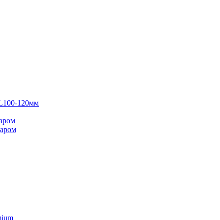
 L100-120мм
аром
даром
mium