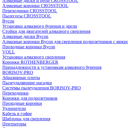
Алмазные диски и цепи CROSSTOOL
Алмазные коронки CROSSTOOL
Переходники CROSSTOOL
Пылесосы CROSSTOOL
Bycon
Установки алмазного бурения и дрели
Стойки для двигателей алмазного сверления
Алмазные диски Bycon
Алмазные коронки Bycon для сверления подрозетников с микр
Проходные коронки Bycon
VOLL
Установки алмазного сверления
Коронки ROTHENBERGER
Принадлежности к установкам алмазного бурения
BORISOV-PRO
Абразивные плиты
Пылеудаляющие насадки
Системы пылеудаления BORISOV-PRO
Переходники
Коронки для подрозетников
Проходные коронки
Удлинители
Кабель в гофре
Шаблоны для сверления
Центраторы