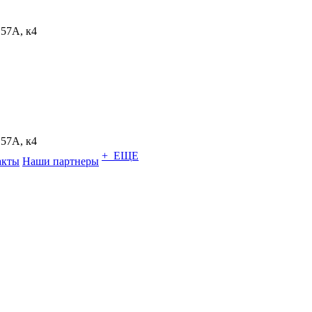
.57A, к4
.57A, к4
+ ЕЩЕ
акты
Наши партнеры